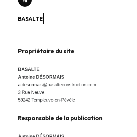
B
A
S
A
L
T
E
Propriétaire du site
BASALTE
Antoine DÉSORMAIS
a.desormais@basalteconstruction.com
3 Rue Neuve,
59242 Templeuve-en-Pévèle
Responsable de la publication
Antoine DÉSORMAIS